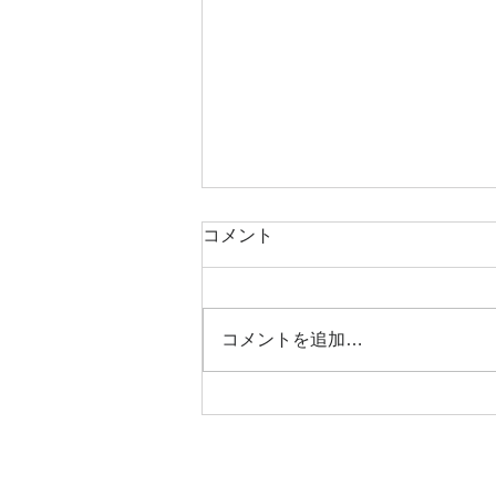
コメント
コメントを追加…
マンションすまい・る債が人
気