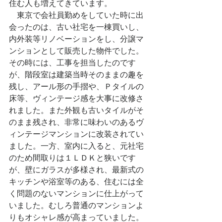
住む人も増えてきています。
　東京で会社員勤めをしていた時に出
会ったのは、古い社宅を一棟買いし、
内外装等リノベーションをし、分譲マ
ンションとして販売した物件でした。
その時には、工事を担当したのです
が、階段室は建築当時そのままの趣を
残し、アール形の手摺や、Ｐタイルの
床等、ヴィンテージ感を大事に改修さ
れました。また外観も古いタイルがそ
のまま残され、非常に味わいのあるヴ
ィンテージマンションに改装されてい
ました。一方、室内に入ると、元社宅
のため間取りは１ＬＤＫと狭いです
が、壁にガラスが多様され、最新式の
キッチンや浴室等のある、住むには全
く問題のないマンションに仕上がって
いました。むしろ普通のマンションよ
りもオシャレ感が高まっていました。