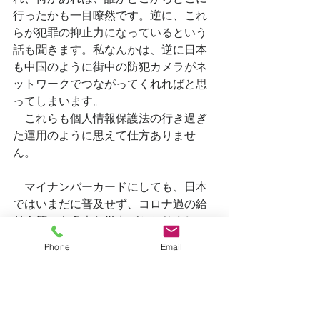
行ったかも一目瞭然です。逆に、これ
らが犯罪の抑止力になっているという
話も聞きます。私なんかは、逆に日本
も中国のように街中の防犯カメラがネ
ットワークでつながってくれればと思
ってしまいます。
　これらも個人情報保護法の行き過ぎ
た運用のように思えて仕方ありませ
ん。
　マイナンバーカードにしても、日本
ではいまだに普及せず、コロナ過の給
付金等にも多大な労力がかかりまし
た。一方外国では、翌日には入金が完
Phone
Email
了したというような報道もありまし
た。
　個人情報を大事にしすぎると、いろ
いろな業務効率が悪くなります。結