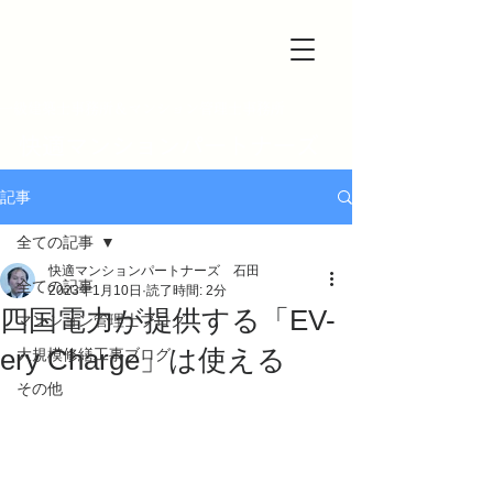
一級建築士事務所＆マンション管理士事務所
快適マンションパートナーズ
記事
全ての記事
快適マンションパートナーズ 石田
全ての記事
2023年1月10日
読了時間: 2分
四国電力が提供する「EV-
マンション管理士ブログ
ery Charge」は使える
大規模修繕工事ブログ
その他