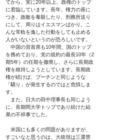
てから、実に20年以上、政権のトップ
に君臨しています。長年、権力の座に
つき、政敵を毒殺したり、刑務所送り
にして、周りはイエスマンばかり。こ
んな常軌を逸した行動をしても止める
人がいないというのが恐ろしいです。
　中国の習首席も10年間、国のトップ
を務めており、党の規約の最長10年（2
期5年）の任期を撤廃し、さらに長期政
権を維持しようとしています。長期政
権が続けば、プーチンと同じような
「驕り」が発生するのではと危惧しま
す。
　また、日大の田中理事長も同じよう
に、長期間大学トップであり続けた結
果の不祥事でした。
　米国にも多くの問題がありますが、
すごいなと思うのは、大統領は三選禁