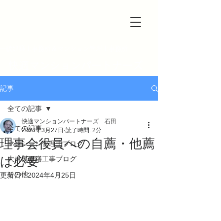
一級建築士事務所＆マンション管理士事務所
快適マンションパートナーズ
記事
全ての記事
快適マンションパートナーズ 石田
全ての記事
2024年3月27日
読了時間: 2分
理事会役員への自薦・他薦
マンション管理士ブログ
は必要
大規模修繕工事ブログ
その他
更新日：
2024年4月25日