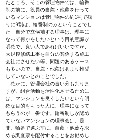
たところ、そこの管理物件では、輪番
制の前に、役員の自薦・他薦を行って
いるマンションは管理物件の約1割で残
りに9割は、輪番制のみということでし
た。自分で立候補する理事は、理事に
なって何かをしたいという目的意識が
明確で、良い人であればいいですが、
大規模修繕工事を自分の関係する施工
会社にさせたい等、問題のあるケース
も多いので、自薦・他薦はあまり推奨
していないとのことでした。
　確かに、管理会社の言い分も判りま
すが、組合活動を活性化させるために
は、マンションを良くしたいという明
確な目的をもった人に、理事になって
もらうのが一番です。輪番制しか認め
ていないマンションの理事会は、是
非、輪番で選ぶ前に、自薦・他薦を求
める調査票を配付することをお勧めし