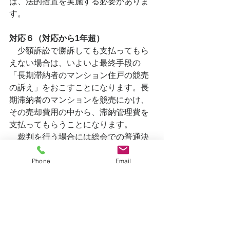
は、法的措置を実施する必要がありま
す。
対応６（対応から1年超）
　少額訴訟で勝訴しても支払ってもら
えない場合は、いよいよ最終手段の
「長期滞納者のマンション住戸の競売
の訴え」をおこすことになります。長
期滞納者のマンションを競売にかけ、
その売却費用の中から、滞納管理費を
支払ってもらうことになります。
　裁判を行う場合には総会での普通決
議が必要です。訴えは理事長が管理組
Phone
Email
合を代表して訴訟します。
　以上が未納管理費の対応の流れで
す。対応６までいくケースは稀で、実
際には、滞納者は住宅ローンも未払い
のケースが多く、銀行が住戸を競売に