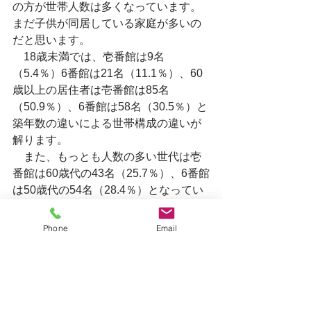
の方が世帯人数は多くなっています。
まだ子供が同居している家庭が多いの
だと思います。
　18歳未満では、壱番館は9名
（5.4％）6番館は21名（11.1％）、60
歳以上の居住者は壱番館は85名
（50.9％）、6番館は58名（30.5％）と
築年数の違いによる世帯構成の違いが
解ります。
　また、もっとも人数の多い世代は壱
番館は60歳代の43名（25.7％）、6番館
は50歳代の54名（28.4％）となってい
ます。やはり築年数１０年違う分、入
居者の主要年齢層も違うことがわかり
Phone
Email
ます。
　この傾向は一般のマンションでも同
じだと思います。30歳代で購入したと
してその購入者の平均が70歳代になる