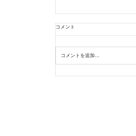
コメント
コメントを追加…
マンションすまい・る債が人
気
© 2023 by Strategic Consulting.
（著作権表示の例