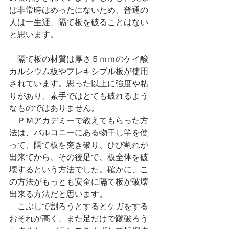
は非常時はめったにないため、普通の
人は一生涯、隔て板を破ることはない
と思います。
　隔て板の材質は厚さ５ｍｍのケイ酸
カルシウム板やフレキシブル板が使用
されています。思った以上に強度や粘
りがあり、素手ではとても破れるよう
なものではありません。
　ＰＭアカデミーで教えてもらった方
法は、バルコニーにある物干し竿を使
って、隔て板を突き破り、ひび割れが
出来てから、その後足で、板全体を破
壊するという方法でした。確かに、こ
の方法がもっとも安全に隔て板が破壊
出来る方法だと思います。
　こぶしで割ろうとするとケガをする
おそれが高く、また足だけで蹴破ろう