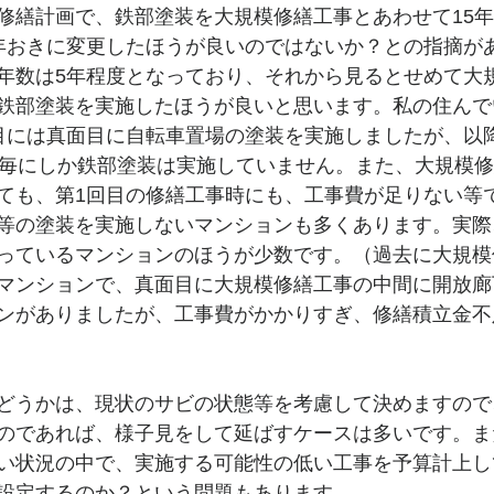
修繕計画で、鉄部塗装を大規模修繕工事とあわせて15
年おきに変更したほうが良いのではないか？との指摘が
年数は5年程度となっており、それから見るとせめて大
鉄部塗装を実施したほうが良いと思います。私の住んで
目には真面目に自転車置場の塗装を実施しましたが、以
年毎にしか鉄部塗装は実施していません。また、大規模
ても、第1回目の修繕工事時にも、工事費が足りない等
等の塗装を実施しないマンションも多くあります。実際
っているマンションのほうが少数です。（過去に大規模
マンションで、真面目に大規模修繕工事の中間に開放廊
ンがありましたが、工事費がかかりすぎ、修繕積立金不
どうかは、現状のサビの状態等を考慮して決めますので
のであれば、様子見をして延ばすケースは多いです。ま
い状況の中で、実施する可能性の低い工事を予算計上し
設定するのか？という問題もあります。