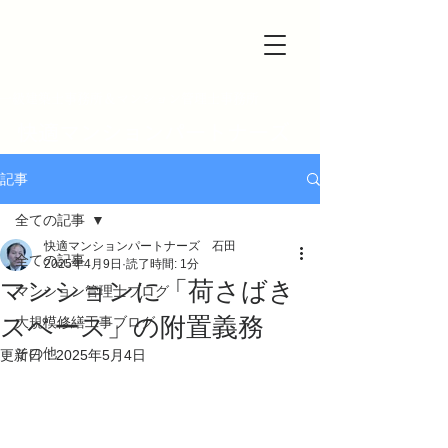
一級建築士事務所＆マンション管理士事務所
快適マンションパートナーズ
記事
全ての記事
快適マンションパートナーズ 石田
全ての記事
2025年4月9日
読了時間: 1分
マンションに「荷さばき
マンション管理士ブログ
スペース」の附置義務
大規模修繕工事ブログ
その他
更新日：
2025年5月4日