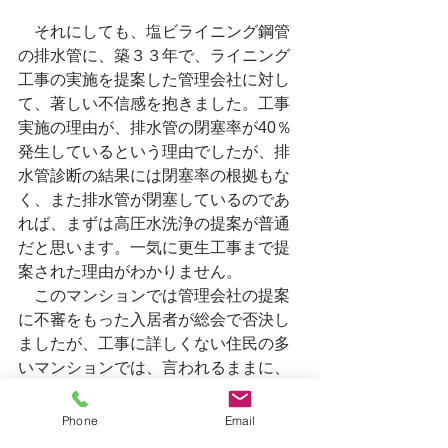
　それにしても、塩ビライニング鋼管
の排水管に、築３３年で、ライニング
工事の実施を提案した管理会社に対し
て、著しい不信感を抱きました。工事
実施の理由が、排水管の閉塞率が40％
発生しているという理由でしたが、排
水管診断の結果には閉塞率の根拠もな
く、また排水管が閉塞しているのであ
れば、まずは高圧水洗浄の提案が普通
だと思います。一気に更生工事まで提
案された理由がわかりません。
　このマンションでは管理会社の提案
に不審をもった入居者が総会で否決し
ましたが、工事に詳しくない住民の多
いマンションでは、言われるままに、
工事を実施して大切な修繕積立金を浪
費しているのでしょうか？
Phone
Email
　管理組合の側に立った専門家が必要