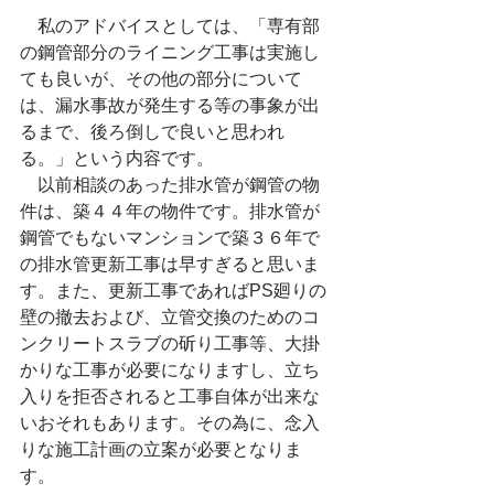
　私のアドバイスとしては、「専有部
の鋼管部分のライニング工事は実施し
ても良いが、その他の部分について
は、漏水事故が発生する等の事象が出
るまで、後ろ倒しで良いと思われ
る。」という内容です。
　以前相談のあった排水管が鋼管の物
件は、築４４年の物件です。排水管が
鋼管でもないマンションで築３６年で
の排水管更新工事は早すぎると思いま
す。また、更新工事であればPS廻りの
壁の撤去および、立管交換のためのコ
ンクリートスラブの斫り工事等、大掛
かりな工事が必要になりますし、立ち
入りを拒否されると工事自体が出来な
いおそれもあります。その為に、念入
りな施工計画の立案が必要となりま
す。