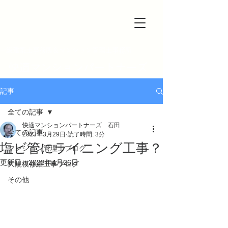
一級建築士事務所＆マンション管理士事務所
快適マンションパートナーズ
記事
全ての記事
快適マンションパートナーズ 石田
全ての記事
2023年3月29日
読了時間: 3分
塩ビ管にライニング工事？
マンション管理士ブログ
更新日：
2023年4月26日
大規模修繕工事ブログ
その他