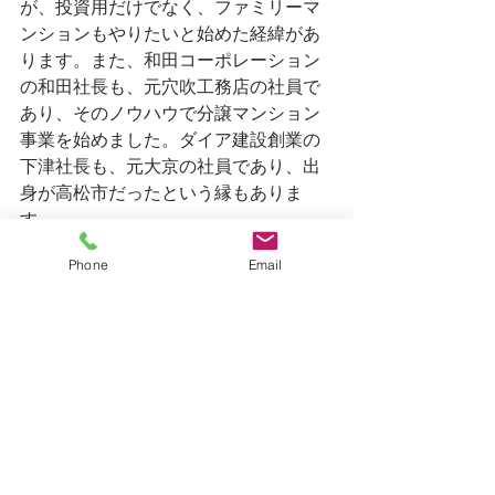
が、投資用だけでなく、ファミリーマ
ンションもやりたいと始めた経緯があ
ります。また、和田コーポレーション
の和田社長も、元穴吹工務店の社員で
あり、そのノウハウで分譲マンション
事業を始めました。ダイア建設創業の
下津社長も、元大京の社員であり、出
身が高松市だったという縁もありま
す。
Phone
Email
　こうやって、改めて香川県のマンシ
ョンの歴史を振り却って見ると、自分
のサラリーマン人生と重なっている部
分も多く、改めて、マンション業界で
育てられてきたのだと思います。
マンション管理士ブログ