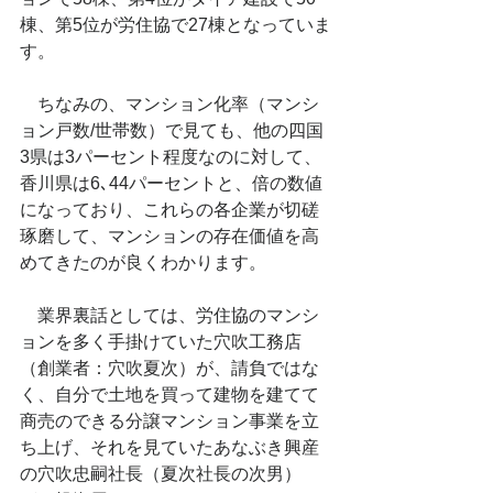
棟、第5位が労住協で27棟となっていま
す。
　ちなみの、マンション化率（マンシ
ョン戸数/世帯数）で見ても、他の四国
3県は3パーセント程度なのに対して、
香川県は6､44パーセントと、倍の数値
になっており、これらの各企業が切磋
琢磨して、マンションの存在価値を高
めてきたのが良くわかります。
　業界裏話としては、労住協のマンシ
ョンを多く手掛けていた穴吹工務店
（創業者：穴吹夏次）が、請負ではな
く、自分で土地を買って建物を建てて
商売のできる分譲マンション事業を立
ち上げ、それを見ていたあなぶき興産
の穴吹忠嗣社長（夏次社長の次男）